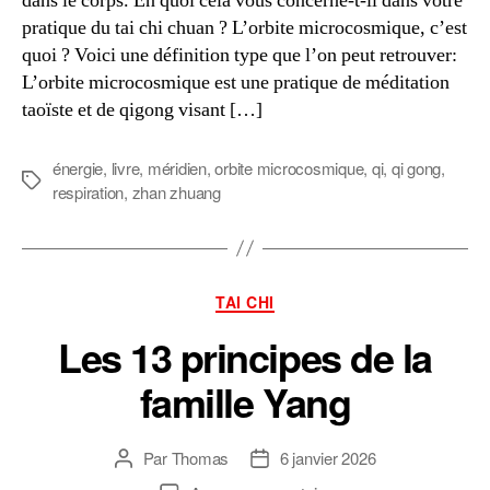
dans le corps. En quoi cela vous concerne-t-il dans votre
pratique du tai chi chuan ? L’orbite microcosmique, c’est
quoi ? Voici une définition type que l’on peut retrouver:
L’orbite microcosmique est une pratique de méditation
taoïste et de qigong visant […]
énergie
,
livre
,
méridien
,
orbite microcosmique
,
qi
,
qi gong
,
Étiquettes
respiration
,
zhan zhuang
Catégories
TAI CHI
Les 13 principes de la
famille Yang
Par
Thomas
6 janvier 2026
Auteur
Date
de
de