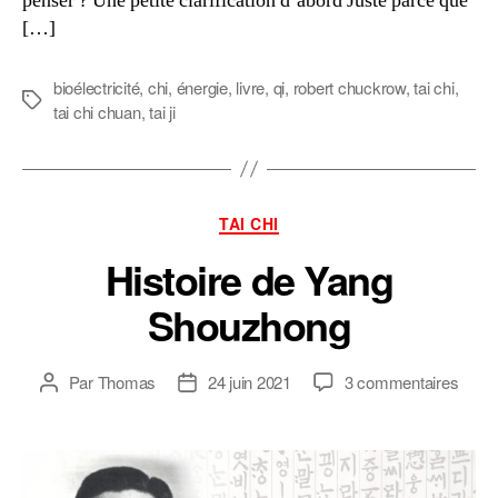
penser ? Une petite clarification d’abord Juste parce que
[…]
bioélectricité
,
chi
,
énergie
,
livre
,
qi
,
robert chuckrow
,
tai chi
,
Étiquettes
tai chi chuan
,
tai ji
Catégories
TAI CHI
Histoire de Yang
Shouzhong
sur
Par
Thomas
24 juin 2021
3 commentaires
Auteur
Date
Histoi
de
de
de
l’article
l’article
Yang
Shou