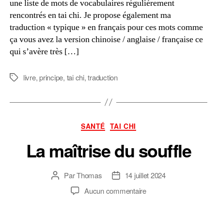
une liste de mots de vocabulaires régulièrement
rencontrés en tai chi. Je propose également ma
traduction « typique » en français pour ces mots comme
ça vous avez la version chinoise / anglaise / française ce
qui s’avère très […]
livre
,
principe
,
tai chi
,
traduction
Étiquettes
Catégories
SANTÉ
TAI CHI
La maîtrise du souffle
Par
Thomas
14 juillet 2024
Auteur
Date
de
de
sur
Aucun commentaire
l’article
l’article
La
maîtrise