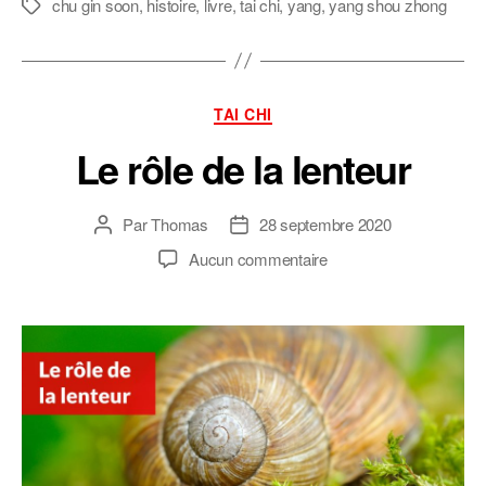
chu gin soon
,
histoire
,
livre
,
tai chi
,
yang
,
yang shou zhong
Étiquettes
Catégories
TAI CHI
Le rôle de la lenteur
Par
Thomas
28 septembre 2020
Auteur
Date
de
de
sur
Aucun commentaire
l’article
l’article
Le
rôle
de
la
lenteur