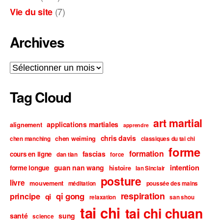
(7)
Vie du site
Archives
Archives
Tag Cloud
art martial
applications martiales
alignement
apprendre
chris davis
chen weiming
chen manching
classiques du tai chi
forme
formation
fascias
cours en ligne
dan tian
force
intention
guan nan wang
forme longue
histoire
Ian Sinclair
posture
livre
mouvement
méditation
poussée des mains
respiration
qi gong
principe
qi
relaxation
san shou
tai chi
tai chi chuan
santé
sung
science