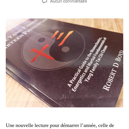
sur
Aucun commentaire
l’article
l’article
Les
13
principes
de
la
famille
Yang
Une nouvelle lecture pour démarrer l’année, celle de