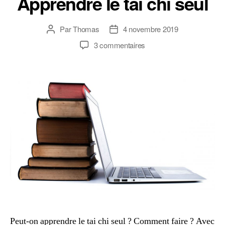
Apprendre le tai chi seul
Par
Thomas
4 novembre 2019
Auteur
Date
de
de
sur
3 commentaires
l’article
l’article
Apprendre
le
tai
chi
seul
Peut-on apprendre le tai chi seul ? Comment faire ? Avec