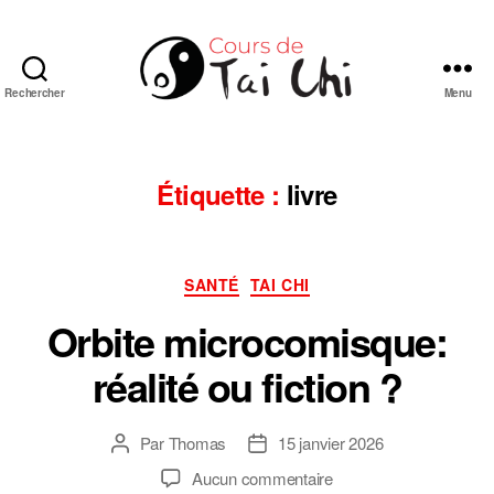
Rechercher
Menu
Cours
de
Tai
Chi
Étiquette :
livre
Chuan
de
style
Catégories
Yang
SANTÉ
TAI CHI
en
Orbite microcomisque:
ligne
réalité ou fiction ?
Par
Thomas
15 janvier 2026
Auteur
Date
de
de
sur
Aucun commentaire
l’article
l’article