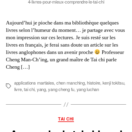
4-livres-pour-mieux-comprendre-le-tai-chi
Aujourd’hui je pioche dans ma bibliothèque quelques
livres selon l’humeur du moment… je partage avec vous
mon impression sur ces lectures. Je suis resté sur les
livres en français, je ferai sans doute un article sur les
livres anglophones dans un avenir proche
Professeur
Cheng Man-Ch’ing, un grand maître de Tai chi parle
Cheng […]
applications martiales
,
chen manching
,
histoire
,
kenji tokitsu
,
Étiquettes
livre
,
tai chi
,
yang
,
yang cheng fu
,
yang luchan
Catégories
TAI CHI