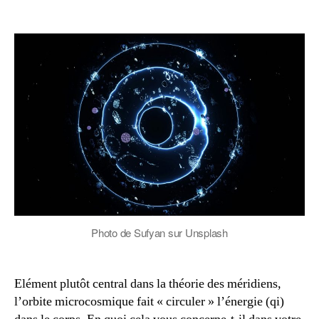
Orbite
microcomisque:
réalité
ou
fiction
?
Photo de Sufyan sur Unsplash
Elément plutôt central dans la théorie des méridiens,
l’orbite microcosmique fait « circuler » l’énergie (qi)