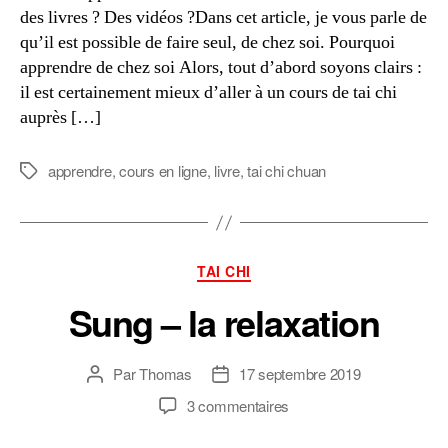
des livres ? Des vidéos ?Dans cet article, je vous parle de
qu’il est possible de faire seul, de chez soi. Pourquoi
apprendre de chez soi Alors, tout d’abord soyons clairs :
il est certainement mieux d’aller à un cours de tai chi
auprès […]
apprendre
,
cours en ligne
,
livre
,
tai chi chuan
Étiquettes
Catégories
TAI CHI
Sung – la relaxation
Par
Thomas
17 septembre 2019
Auteur
Date
de
de
sur
3 commentaires
l’article
l’article
Sung