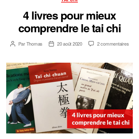
4 livres pour mieux
comprendre le tai chi
sur
Par
Thomas
20 août 2020
2 commentaires
Auteur
Date
4
de
de
livres
l’article
l’article
pour
mieu
comp
le
tai
chi