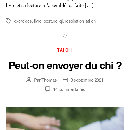
livre et sa lecture m’a semblé parfaite […]
exercices
,
livre
,
posture
,
qi
,
respiration
,
tai chi
Étiquettes
Catégories
TAI CHI
Peut-on envoyer du chi ?
Par
Thomas
3 septembre 2021
Auteur
Date
de
de
sur
14 commentaires
l’article
l’article
Peut-
on
envoyer
du
chi
?