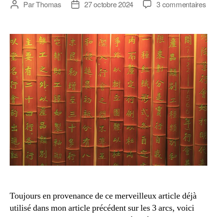
sur
Par
Thomas
27 octobre 2024
3 commentaires
Auteur
Date
Voc
de
de
imp
l’article
l’article
en
tai
chi
Toujours en provenance de ce merveilleux article déjà
utilisé dans mon article précédent sur les 3 arcs, voici