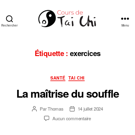
Rechercher
Menu
Cours
de
Tai
Chi
Étiquette :
exercices
Chuan
de
style
Catégories
Yang
SANTÉ
TAI CHI
en
La maîtrise du souffle
ligne
Par
Thomas
14 juillet 2024
Auteur
Date
de
de
sur
Aucun commentaire
l’article
l’article
La
maîtrise