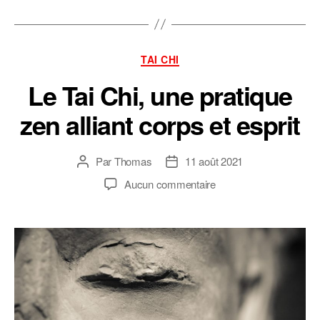
Catégories
TAI CHI
Le Tai Chi, une pratique
zen alliant corps et esprit
Par
Thomas
11 août 2021
Auteur
Date
de
de
sur
Aucun commentaire
l’article
l’article
Le
Tai
Chi,
une
pratique
zen
alliant
corps