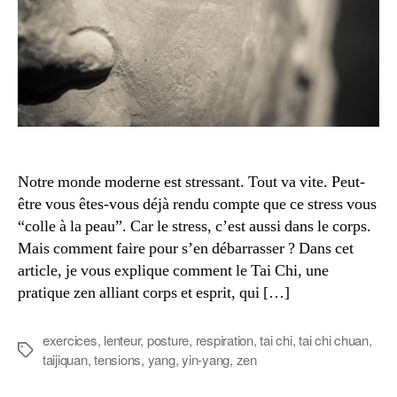
et
esprit
Notre monde moderne est stressant. Tout va vite. Peut-
être vous êtes-vous déjà rendu compte que ce stress vous
“colle à la peau”. Car le stress, c’est aussi dans le corps.
Mais comment faire pour s’en débarrasser ? Dans cet
article, je vous explique comment le Tai Chi, une
pratique zen alliant corps et esprit, qui […]
exercices
,
lenteur
,
posture
,
respiration
,
tai chi
,
tai chi chuan
,
Étiquettes
taijiquan
,
tensions
,
yang
,
yin-yang
,
zen