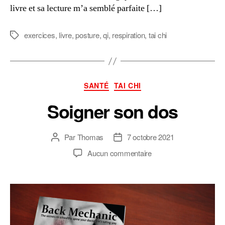
livre et sa lecture m’a semblé parfaite […]
exercices
,
livre
,
posture
,
qi
,
respiration
,
tai chi
Étiquettes
Catégories
SANTÉ
TAI CHI
Soigner son dos
Par
Thomas
7 octobre 2021
Auteur
Date
de
de
sur
Aucun commentaire
l’article
l’article
Soigner
son
dos