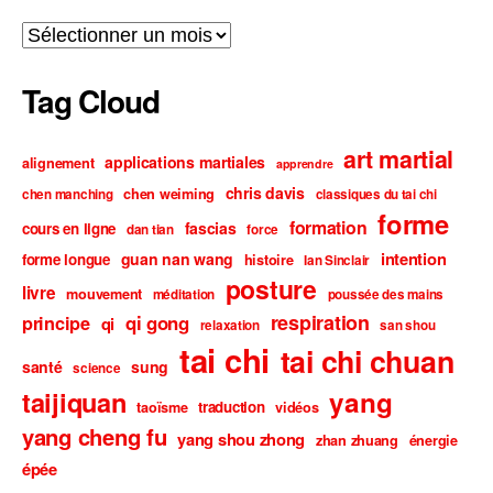
Archives
Tag Cloud
art martial
applications martiales
alignement
apprendre
chris davis
chen weiming
chen manching
classiques du tai chi
forme
formation
fascias
cours en ligne
dan tian
force
intention
guan nan wang
forme longue
histoire
Ian Sinclair
posture
livre
mouvement
méditation
poussée des mains
respiration
qi gong
principe
qi
relaxation
san shou
tai chi
tai chi chuan
santé
sung
science
taijiquan
yang
traduction
taoïsme
vidéos
yang cheng fu
yang shou zhong
zhan zhuang
énergie
épée