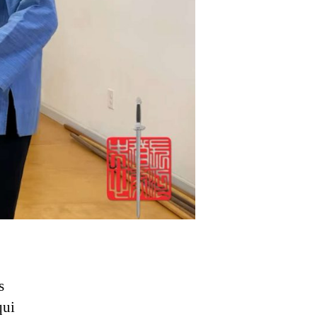
s
qui