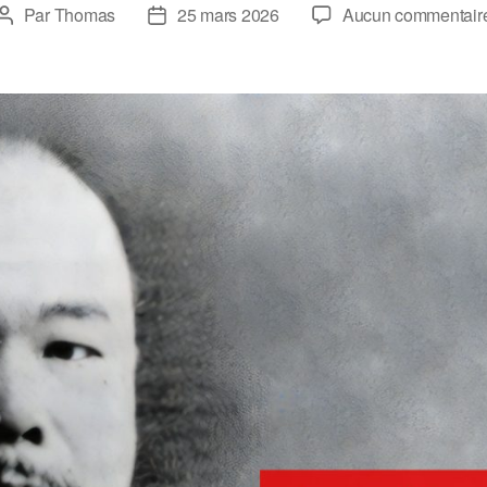
Par
Thomas
25 mars 2026
Aucun commentair
Auteur
Date
de
de
l’article
l’article