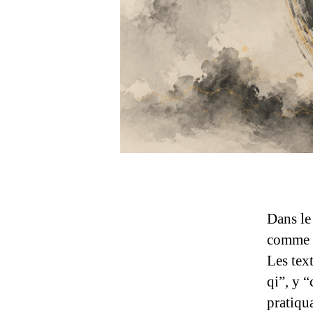
Dans le 
comme d
Les tex
qi”, y 
pratiqu