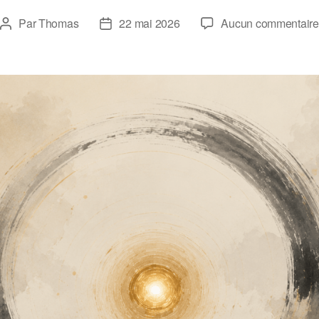
Par
Thomas
22 mai 2026
Aucun commentaire
Auteur
Date
de
de
l’article
l’article