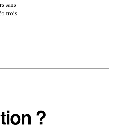
rs sans
éo trois
ction ?