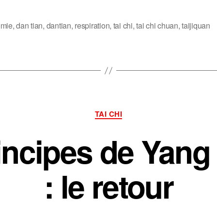
omie
,
dan tian
,
dantian
,
respiration
,
tai chi
,
tai chi chuan
,
taijiquan
s
Catégories
TAI CHI
incipes de Yan
: le retour