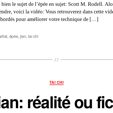
 bien le sujet de l’épée en sujet: Scott M. Rodell. Alo
endre, voici la vidéo: Vous retrouverez dans cette vid
abordés pour améliorer votre technique de […]
rtial
,
épée
,
jian
,
tai chi
s
Catégories
TAI CHI
an: réalité ou fi