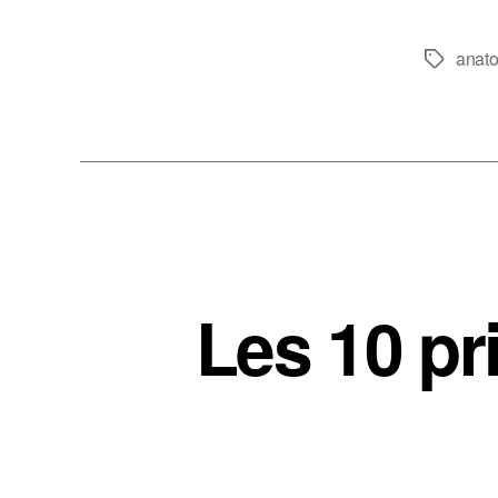
anat
Étiquette
Les 10 pr