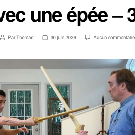
vec une épée – 
Par
Thomas
30 juin 2026
Aucun commentaire
Auteur
Date
de
de
l’article
l’article