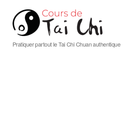
Cours
Pratiquer partout le Tai Chi Chuan authentique
de
Tai
Chi
Chuan
de
style
Yang
en
ligne