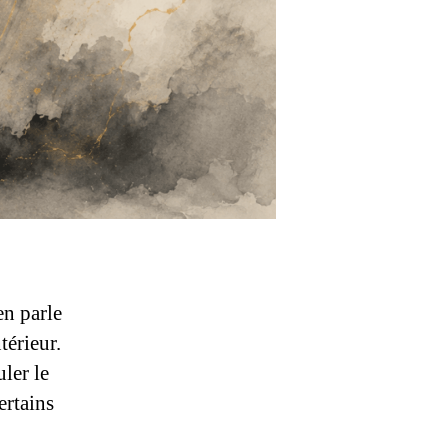
en parle
térieur.
ler le
ertains