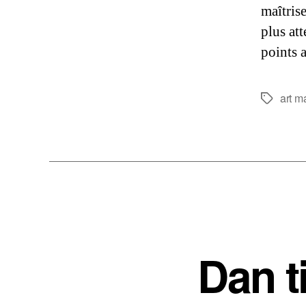
maîtrise
plus att
points 
art ma
Étiquette
Dan ti