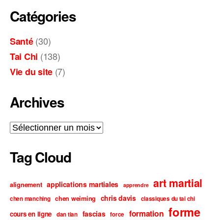
Catégories
(30)
Santé
(138)
Tai Chi
(7)
Vie du site
Archives
Archives
Tag Cloud
art martial
applications martiales
alignement
apprendre
chris davis
chen weiming
chen manching
classiques du tai chi
forme
formation
fascias
cours en ligne
dan tian
force