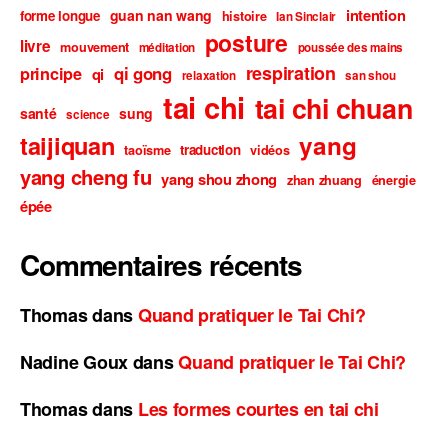
intention
guan nan wang
forme longue
histoire
Ian Sinclair
posture
livre
mouvement
méditation
poussée des mains
respiration
qi gong
principe
qi
relaxation
san shou
tai chi
tai chi chuan
santé
sung
science
taijiquan
yang
traduction
taoïsme
vidéos
yang cheng fu
yang shou zhong
zhan zhuang
énergie
épée
Commentaires récents
Thomas
dans
Quand pratiquer le Tai Chi?
Nadine Goux
dans
Quand pratiquer le Tai Chi?
Thomas
dans
Les formes courtes en tai chi