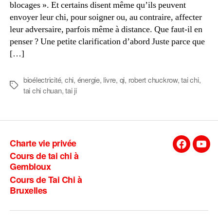
blocages ». Et certains disent même qu’ils peuvent
envoyer leur chi, pour soigner ou, au contraire, affecter
leur adversaire, parfois même à distance. Que faut-il en
penser ? Une petite clarification d’abord Juste parce que
[…]
bioélectricité
,
chi
,
énergie
,
livre
,
qi
,
robert chuckrow
,
tai chi
,
Étiquettes
tai chi chuan
,
tai ji
Charte vie privée
Facebook
You
Cours de tai chi à
Gembloux
Cours de Tai Chi à
Bruxelles