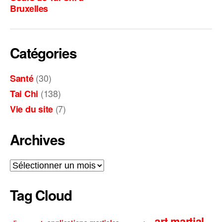
Bruxelles
i
v
e
:
Catégories
(30)
Santé
(138)
Tai Chi
(7)
Vie du site
Archives
Archives
Tag Cloud
art martial