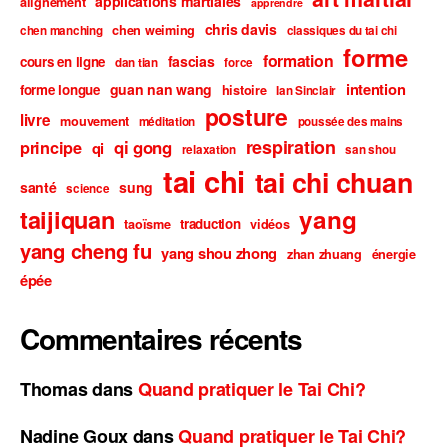
applications martiales
alignement
apprendre
chris davis
chen weiming
chen manching
classiques du tai chi
forme
formation
fascias
cours en ligne
dan tian
force
intention
guan nan wang
forme longue
histoire
Ian Sinclair
posture
livre
mouvement
méditation
poussée des mains
respiration
qi gong
principe
qi
relaxation
san shou
tai chi
tai chi chuan
santé
sung
science
taijiquan
yang
traduction
taoïsme
vidéos
yang cheng fu
yang shou zhong
zhan zhuang
énergie
épée
Commentaires récents
Thomas
dans
Quand pratiquer le Tai Chi?
Nadine Goux
dans
Quand pratiquer le Tai Chi?