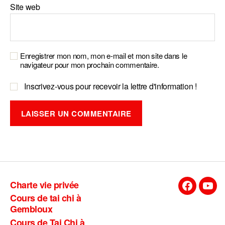
Site web
Enregistrer mon nom, mon e-mail et mon site dans le
navigateur pour mon prochain commentaire.
Inscrivez-vous pour recevoir la lettre d'information !
A
l
t
e
Charte vie privée
r
Facebook
You
Cours de tai chi à
n
Gembloux
a
Cours de Tai Chi à
t