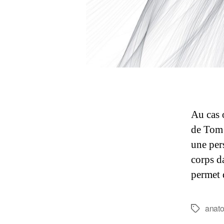
Au cas 
de Tom 
une per
corps d
permet 
anat
Étiquette