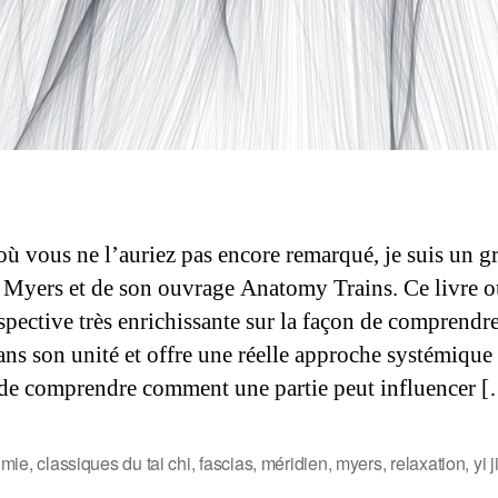
où vous ne l’auriez pas encore remarqué, je suis un g
Myers et de son ouvrage Anatomy Trains. Ce livre o
spective très enrichissante sur la façon de comprendre
ans son unité et offre une réelle approche systémique
de comprendre comment une partie peut influencer 
omie
,
classiques du tai chi
,
fascias
,
méridien
,
myers
,
relaxation
,
yi j
s