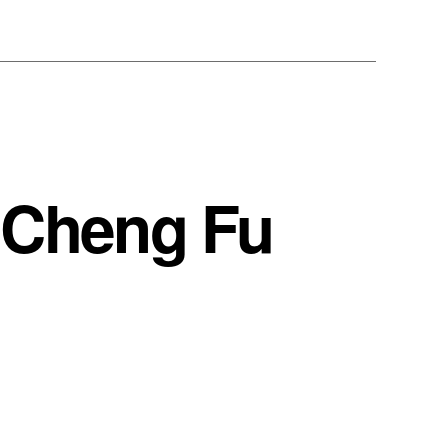
g Cheng Fu
ur
es
0
rincipes