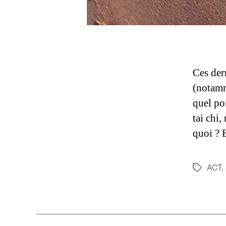
Ces der
(notamm
quel poi
tai chi
quoi ? 
ACT
,
Étiquette