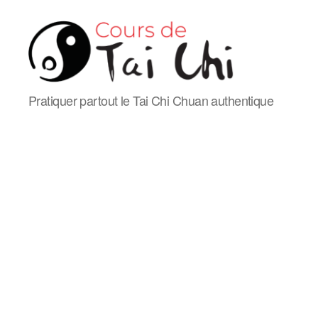
Cours
Pratiquer partout le Tai Chi Chuan authentique
de
Tai
Chi
Chuan
de
style
Yang
en
ligne