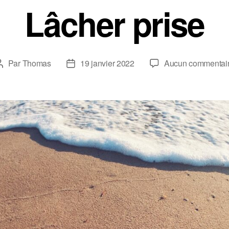
Lâcher prise
Par
Thomas
19 janvier 2022
Aucun commentai
Auteur
Date
de
de
l’article
l’article