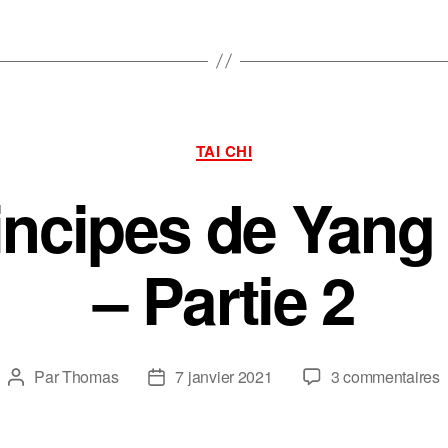
Catégories
TAI CHI
incipes de Yan
– Partie 2
s
Par
Thomas
7 janvier 2021
3 commentaires
Auteur
Date
L
de
de
1
l’article
l’article
p