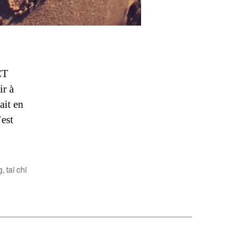
CT
ir à
ait en
’est
g
,
tai chi