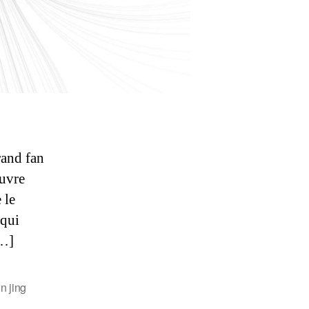
rand fan
uvre
 le
 qui
[…]
in jing