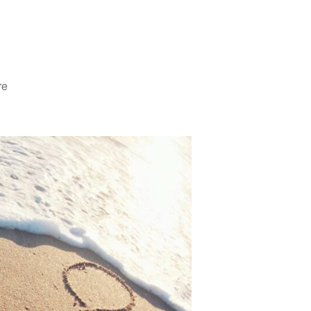
sur
re
Lâcher
prise