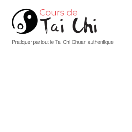
Cours
Pratiquer partout le Tai Chi Chuan authentique
de
Tai
Chi
Chuan
de
style
Yang
en
ligne