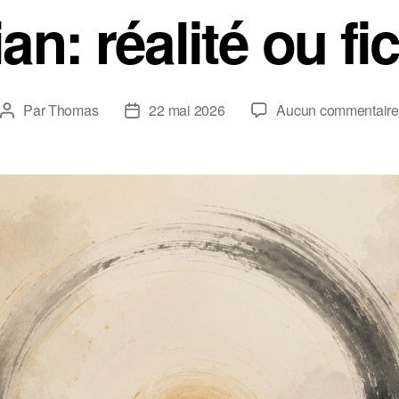
an: réalité ou fi
Par
Thomas
22 mai 2026
Aucun commentaire
Auteur
Date
de
de
l’article
l’article