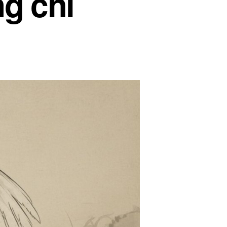
g chì
sur
La
grue
blanche
déploie
ses
ailes
–
白
鹤
亮
翅
–
Bái
hè
liàng