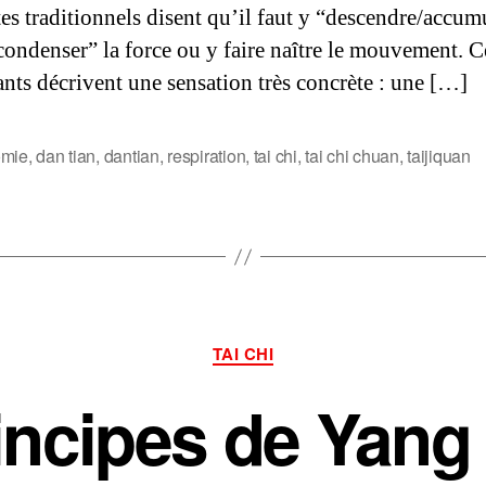
tes traditionnels disent qu’il faut y “descendre/accumu
“condenser” la force ou y faire naître le mouvement. C
ants décrivent une sensation très concrète : une […]
omie
,
dan tian
,
dantian
,
respiration
,
tai chi
,
tai chi chuan
,
taijiquan
s
Catégories
TAI CHI
incipes de Yan