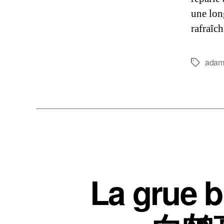
une lon
rafraîch
adam
Étiquette
La grue b