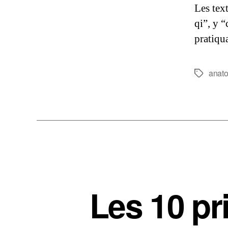
Les tex
qi”, y 
pratiqu
anat
Étiquette
Les 10 pr