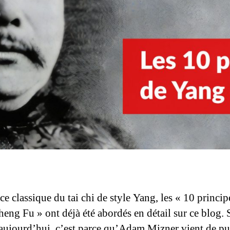
ce classique du tai chi de style Yang, les « 10 princip
eng Fu » ont déjà été abordés en détail sur ce blog. S
 aujourd’hui, c’est parce qu’Adam Mizner vient de pu