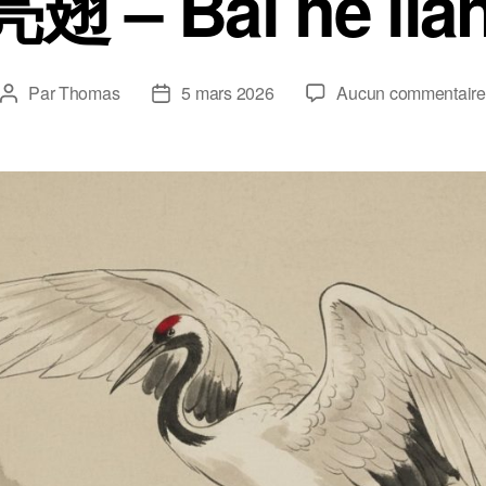
 – Bái hè liàn
Par
Thomas
5 mars 2026
Aucun commentaire
Auteur
Date
de
de
l’article
l’article