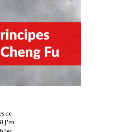
es de
i j’en
blier