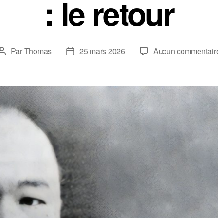
: le retour
Par
Thomas
25 mars 2026
Aucun commentair
Auteur
Date
de
de
l’article
l’article