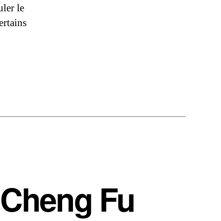
ler le
ertains
g Cheng Fu