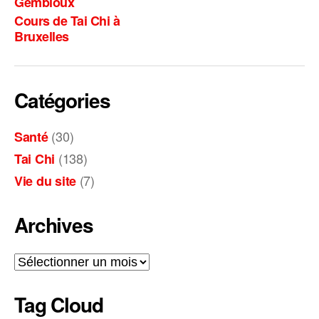
Gembloux
a
Cours de Tai Chi à
t
Bruxelles
i
v
e
:
Catégories
(30)
Santé
(138)
Tai Chi
(7)
Vie du site
Archives
Archives
Tag Cloud