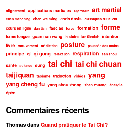
art martial
applications martiales
alignement
apprendre
chris davis
chen weiming
chen manching
classiques du tai chi
forme
formation
fascias
cours en ligne
dan tian
force
intention
guan nan wang
forme longue
histoire
Ian Sinclair
posture
livre
mouvement
méditation
poussée des mains
respiration
qi gong
principe
qi
relaxation
san shou
tai chi
tai chi chuan
santé
sung
science
taijiquan
yang
traduction
taoïsme
vidéos
yang cheng fu
yang shou zhong
zhan zhuang
énergie
épée
Commentaires récents
Thomas
dans
Quand pratiquer le Tai Chi?