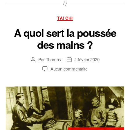
Catégories
TAI CHI
A quoi sert la poussée
des mains ?
Par
Thomas
1 février 2020
Auteur
Date
de
de
sur
Aucun commentaire
l’article
l’article
A
quoi
sert
la
poussée
des
mains
?