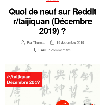
Quoi de neuf sur Reddit
r/taijiquan (Décembre
2019) ?
Par
Thomas
19 décembre 2019
Auteur
Date
de
de
sur
Aucun commentaire
l’article
l’article
Quoi
de
neuf
sur
Reddit
r/taijiquan
(Décembre
2019)
?