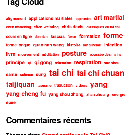
Tag Cloud
art martial
applications martiales
alignement
apprendre
chris davis
chen weiming
chen manching
classiques du tai chi
forme
formation
fascias
cours en ligne
dan tian
force
intention
guan nan wang
forme longue
histoire
Ian Sinclair
posture
livre
mouvement
méditation
poussée des mains
respiration
qi gong
principe
qi
relaxation
san shou
tai chi
tai chi chuan
santé
sung
science
taijiquan
yang
traduction
taoïsme
vidéos
yang cheng fu
yang shou zhong
zhan zhuang
énergie
épée
Commentaires récents
Thomas
dans
Quand pratiquer le Tai Chi?