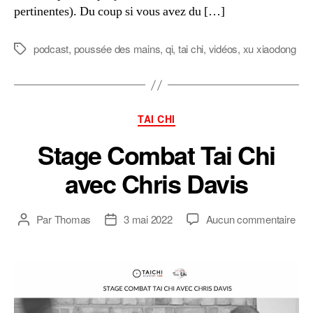
pertinentes). Du coup si vous avez du […]
podcast
,
poussée des mains
,
qi
,
tai chi
,
vidéos
,
xu xiaodong
Étiquettes
Catégories
TAI CHI
Stage Combat Tai Chi
avec Chris Davis
sur
Par
Thomas
3 mai 2022
Aucun commentaire
Auteur
Date
Sta
de
de
Com
l’article
l’article
Tai
Chi
ave
Chr