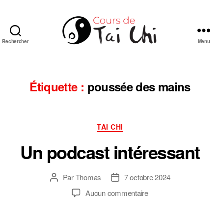
Rechercher
Menu
Cours
de
Tai
Chi
Étiquette :
poussée des mains
Chuan
de
style
Catégories
Yang
TAI CHI
en
Un podcast intéressant
ligne
Par
Thomas
7 octobre 2024
Auteur
Date
de
de
sur
Aucun commentaire
l’article
l’article
Un
podcast