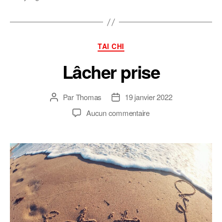
Catégories
TAI CHI
Lâcher prise
Par
Thomas
19 janvier 2022
Auteur
Date
de
de
sur
Aucun commentaire
l’article
l’article
Lâcher
prise