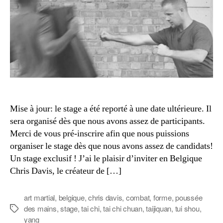
Dav
Mise à jour: le stage a été reporté à une date ultérieure. Il
sera organisé dès que nous avons assez de participants.
Merci de vous pré-inscrire afin que nous puissions
organiser le stage dès que nous avons assez de candidats!
Un stage exclusif ! J’ai le plaisir d’inviter en Belgique
Chris Davis, le créateur de […]
art martial
,
belgique
,
chris davis
,
combat
,
forme
,
poussée
des mains
,
stage
,
tai chi
,
tai chi chuan
,
taijiquan
,
tui shou
,
Étiquettes
yang