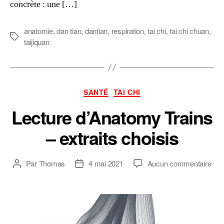
concrète : une […]
anatomie
,
dan tian
,
dantian
,
respiration
,
tai chi
,
tai chi chuan
,
Étiquettes
taijiquan
Catégories
SANTÉ
TAI CHI
Lecture d’Anatomy Trains
– extraits choisis
sur
Par
Thomas
4 mai 2021
Aucun commentaire
Auteur
Date
Lec
de
de
d’A
l’article
l’article
Trai
–
extr