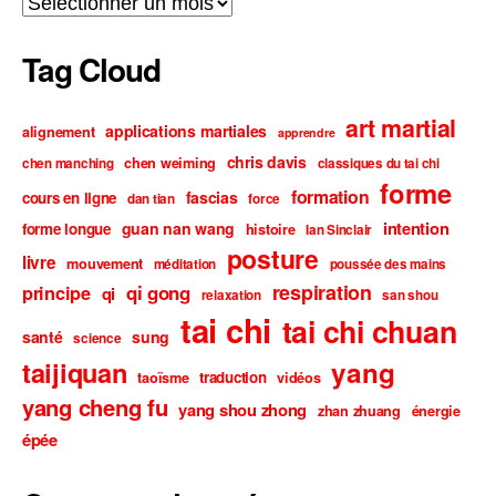
Tag Cloud
art martial
applications martiales
alignement
apprendre
chris davis
chen weiming
chen manching
classiques du tai chi
forme
formation
fascias
cours en ligne
dan tian
force
intention
guan nan wang
forme longue
histoire
Ian Sinclair
posture
livre
mouvement
méditation
poussée des mains
respiration
qi gong
principe
qi
relaxation
san shou
tai chi
tai chi chuan
santé
sung
science
taijiquan
yang
traduction
taoïsme
vidéos
yang cheng fu
yang shou zhong
zhan zhuang
énergie
épée