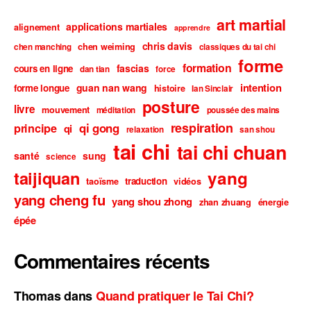
art martial
applications martiales
alignement
apprendre
chris davis
chen weiming
chen manching
classiques du tai chi
forme
formation
fascias
cours en ligne
dan tian
force
intention
guan nan wang
forme longue
histoire
Ian Sinclair
posture
livre
mouvement
méditation
poussée des mains
respiration
qi gong
principe
qi
relaxation
san shou
tai chi
tai chi chuan
santé
sung
science
taijiquan
yang
traduction
taoïsme
vidéos
yang cheng fu
yang shou zhong
zhan zhuang
énergie
épée
Commentaires récents
Thomas
dans
Quand pratiquer le Tai Chi?