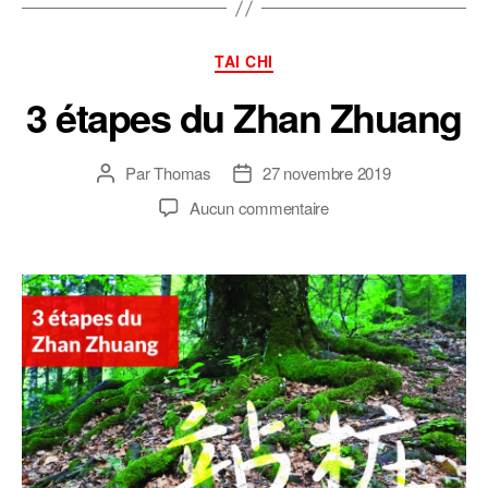
Catégories
TAI CHI
3 étapes du Zhan Zhuang
Par
Thomas
27 novembre 2019
Auteur
Date
de
de
sur
Aucun commentaire
l’article
l’article
3
étapes
du
Zhan
Zhuang