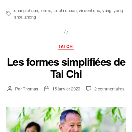
chung chuan
,
forme
,
tai chi chuan
,
vincent chu
,
yang
,
yang
Étiquettes
shou zhong
Catégories
TAI CHI
Les formes simplifiées de
Tai Chi
sur
Par
Thomas
15 janvier 2020
2 commentaires
Auteur
Date
Les
de
de
for
l’article
l’article
simp
de
Tai
Chi