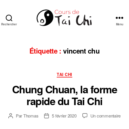
Rechercher
Menu
Cours
de
Tai
Chi
Étiquette :
vincent chu
Chuan
de
style
Catégories
Yang
TAI CHI
en
Chung Chuan, la forme
ligne
rapide du Tai Chi
sur
Par
Thomas
5 février 2020
Un commentaire
Auteur
Date
Chu
de
de
Chu
l’article
l’article