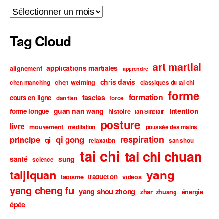
Archives
Tag Cloud
art martial
applications martiales
alignement
apprendre
chris davis
chen weiming
chen manching
classiques du tai chi
forme
formation
fascias
cours en ligne
dan tian
force
intention
guan nan wang
forme longue
histoire
Ian Sinclair
posture
livre
mouvement
méditation
poussée des mains
respiration
qi gong
principe
qi
relaxation
san shou
tai chi
tai chi chuan
santé
sung
science
taijiquan
yang
traduction
taoïsme
vidéos
yang cheng fu
yang shou zhong
zhan zhuang
énergie
épée