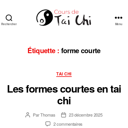
Rechercher
Menu
Cours
de
Tai
Chi
Étiquette :
forme courte
Chuan
de
style
Catégories
Yang
TAI CHI
en
Les formes courtes en tai
ligne
chi
Par
Thomas
23 décembre 2025
Auteur
Date
de
de
sur
2 commentaires
l’article
l’article