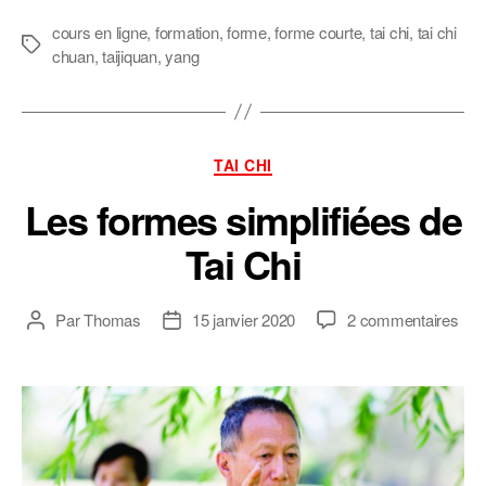
cours en ligne
,
formation
,
forme
,
forme courte
,
tai chi
,
tai chi
Étiquettes
chuan
,
taijiquan
,
yang
Catégories
TAI CHI
Les formes simplifiées de
Tai Chi
sur
Par
Thomas
15 janvier 2020
2 commentaires
Auteur
Date
Les
de
de
for
l’article
l’article
simp
de
Tai
Chi