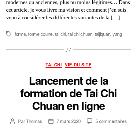
modernes ou anciennes, plus ou moins légitimes… Dans
cet article, je vous livre ma vision et comment j’en suis
venu à considérer les différentes variantes de la […]
forme
,
forme courte
,
tai chi
,
tai chi chuan
,
taijiquan
,
yang
Étiquettes
Catégories
TAI CHI
VIE DU SITE
Lancement de la
formation de Tai Chi
Chuan en ligne
sur
Par
Thomas
7 mars 2020
5 commentaires
Auteur
Date
Lanc
de
de
de
l’article
l’article