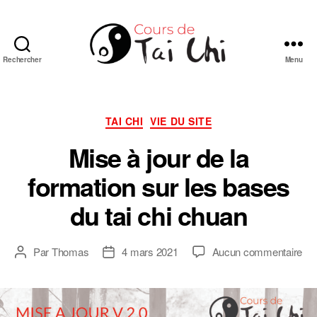
Rechercher
Menu
Cours
de
Tai
Chi
Catégories
TAI CHI
VIE DU SITE
Chuan
Mise à jour de la
de
style
formation sur les bases
Yang
en
du tai chi chuan
ligne
sur
Par
Thomas
4 mars 2021
Aucun commentaire
Auteur
Date
Mi
de
de
à
l’article
l’article
jou
de