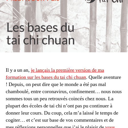
la
for
sur
les
ba
du
tai
chi
ch
Il y a un an,
je lançais la première version de ma
formation sur les bases du tai chi chuan
. Quelle aventure
! Depuis, on peut dire que le monde a été pas mal
chamboulé, entre coronavirus, confinement… nous nous
sommes tous un peu retrouvés coincés chez nous. La
plupart des écoles de tai chi n’ont pas pu continuer à
donner leur cours. Du coup, cela m’a laissé le temps de
cogiter… et c’est sur base de vos commentaires et de
mes réflexions personnelles que j’ai le plaisir de
vous