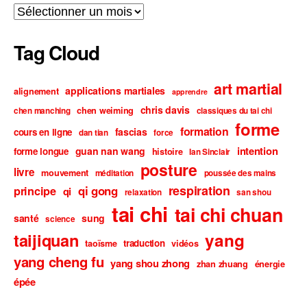
Archives
Tag Cloud
art martial
applications martiales
alignement
apprendre
chris davis
chen weiming
chen manching
classiques du tai chi
forme
formation
fascias
cours en ligne
dan tian
force
intention
guan nan wang
forme longue
histoire
Ian Sinclair
posture
livre
mouvement
méditation
poussée des mains
respiration
qi gong
principe
qi
relaxation
san shou
tai chi
tai chi chuan
santé
sung
science
taijiquan
yang
traduction
taoïsme
vidéos
yang cheng fu
yang shou zhong
zhan zhuang
énergie
épée