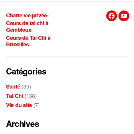
t
e
Charte vie privée
r
Facebook
You
Cours de tai chi à
n
Gembloux
a
Cours de Tai Chi à
t
Bruxelles
i
v
e
:
Catégories
(30)
Santé
(138)
Tai Chi
(7)
Vie du site
Archives