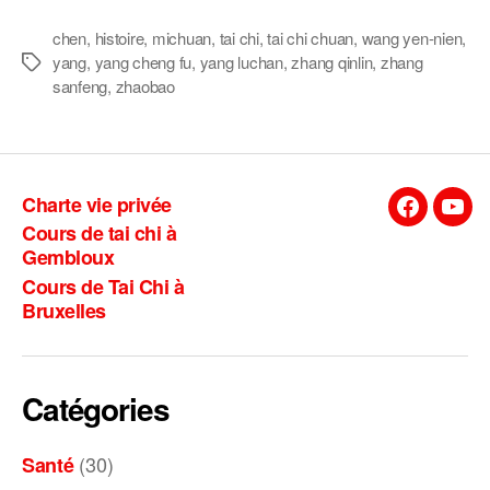
chen
,
histoire
,
michuan
,
tai chi
,
tai chi chuan
,
wang yen-nien
,
yang
,
yang cheng fu
,
yang luchan
,
zhang qinlin
,
zhang
Étiquettes
sanfeng
,
zhaobao
Charte vie privée
Facebook
You
Cours de tai chi à
Gembloux
Cours de Tai Chi à
Bruxelles
Catégories
(30)
Santé