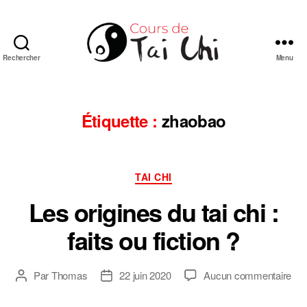
Rechercher
Menu
Cours
de
Tai
Chi
Étiquette :
zhaobao
Chuan
de
style
Catégories
Yang
TAI CHI
en
Les origines du tai chi :
ligne
faits ou fiction ?
sur
Par
Thomas
22 juin 2020
Aucun commentaire
Auteur
Date
Les
de
de
ori
l’article
l’article