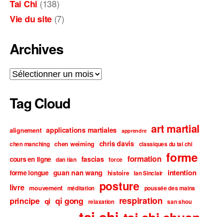
(138)
Tai Chi
(7)
Vie du site
Archives
Archives
Tag Cloud
art martial
applications martiales
alignement
apprendre
chris davis
chen weiming
chen manching
classiques du tai chi
forme
formation
fascias
cours en ligne
dan tian
force
intention
guan nan wang
forme longue
histoire
Ian Sinclair
posture
livre
mouvement
méditation
poussée des mains
respiration
qi gong
principe
qi
relaxation
san shou
tai chi