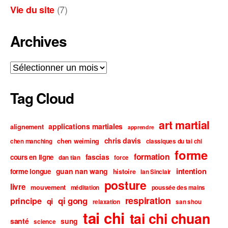
(7)
Vie du site
Archives
Archives
Tag Cloud
art martial
applications martiales
alignement
apprendre
chris davis
chen weiming
chen manching
classiques du tai chi
forme
formation
fascias
cours en ligne
dan tian
force
intention
guan nan wang
forme longue
histoire
Ian Sinclair
posture
livre
mouvement
méditation
poussée des mains
respiration
qi gong
principe
qi
relaxation
san shou
tai chi
tai chi chuan
santé
sung
science