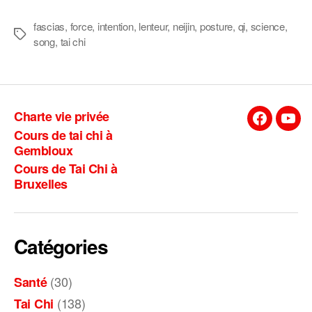
fascias
,
force
,
intention
,
lenteur
,
neijin
,
posture
,
qi
,
science
,
Étiquettes
song
,
tai chi
Charte vie privée
Facebook
You
Cours de tai chi à
Gembloux
Cours de Tai Chi à
Bruxelles
Catégories
(30)
Santé
(138)
Tai Chi