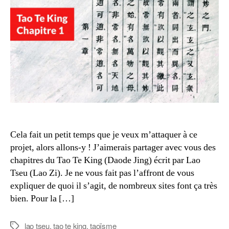
Chapi
1
Cela fait un petit temps que je veux m’attaquer à ce
projet, alors allons-y ! J’aimerais partager avec vous des
chapitres du Tao Te King (Daode Jing) écrit par Lao
Tseu (Lao Zi). Je ne vous fait pas l’affront de vous
expliquer de quoi il s’agit, de nombreux sites font ça très
bien. Pour la […]
lao tseu
,
tao te king
,
taoïsme
Étiquettes