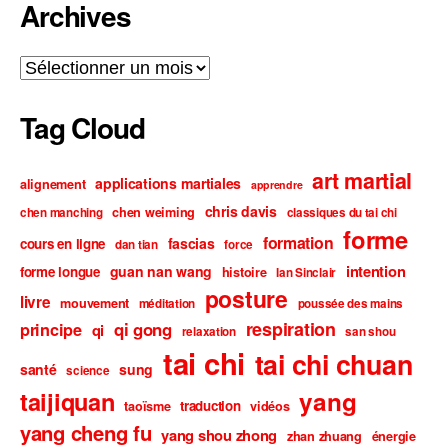
Archives
Archives
Tag Cloud
art martial
applications martiales
alignement
apprendre
chris davis
chen weiming
chen manching
classiques du tai chi
forme
formation
fascias
cours en ligne
dan tian
force
intention
guan nan wang
forme longue
histoire
Ian Sinclair
posture
livre
mouvement
méditation
poussée des mains
respiration
qi gong
principe
qi
relaxation
san shou
tai chi
tai chi chuan
santé
sung
science
taijiquan
yang
traduction
taoïsme
vidéos
yang cheng fu
yang shou zhong
zhan zhuang
énergie