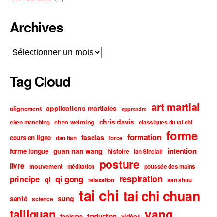
Archives
Archives
Tag Cloud
art martial
applications martiales
alignement
apprendre
chris davis
chen weiming
chen manching
classiques du tai chi
forme
formation
fascias
cours en ligne
dan tian
force
intention
guan nan wang
forme longue
histoire
Ian Sinclair
posture
livre
mouvement
méditation
poussée des mains
respiration
qi gong
principe
qi
relaxation
san shou
tai chi
tai chi chuan
santé
sung
science
taijiquan
yang
traduction
taoïsme
vidéos