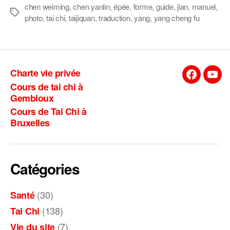
chen weiming
,
chen yanlin
,
épée
,
forme
,
guide
,
jian
,
manuel
,
Étiquettes
photo
,
tai chi
,
taijiquan
,
traduction
,
yang
,
yang cheng fu
Charte vie privée
Facebook
You
Cours de tai chi à
Gembloux
Cours de Tai Chi à
Bruxelles
Catégories
(30)
Santé
(138)
Tai Chi
(7)
Vie du site