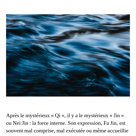
Les
principes
authentiques
du
Fa
Jin
Après le mystérieux « Qi », il y a le mystérieux « Jin »
ou Nei Jin : la force interne. Son expression, Fa Jin, est
souvent mal comprise, mal exécutée ou même accueillie