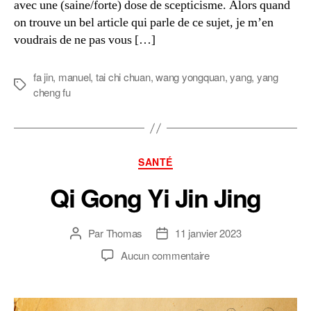
avec une (saine/forte) dose de scepticisme. Alors quand
on trouve un bel article qui parle de ce sujet, je m’en
voudrais de ne pas vous […]
fa jin
,
manuel
,
tai chi chuan
,
wang yongquan
,
yang
,
yang
Étiquettes
cheng fu
Catégories
SANTÉ
Qi Gong Yi Jin Jing
Par
Thomas
11 janvier 2023
Auteur
Date
de
de
sur
Aucun commentaire
l’article
l’article
Qi
Gong
Yi