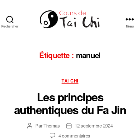
Rechercher
Menu
Cours
de
Tai
Chi
Étiquette :
manuel
Chuan
de
style
Catégories
Yang
TAI CHI
en
Les principes
ligne
authentiques du Fa Jin
Par
Thomas
12 septembre 2024
Auteur
Date
de
de
sur
4 commentaires
l’article
l’article