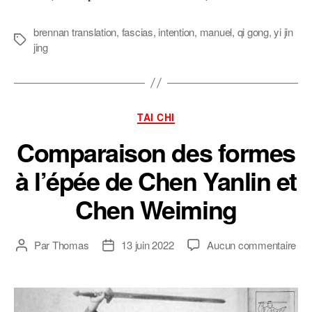
brennan translation
,
fascias
,
intention
,
manuel
,
qi gong
,
yi jin
Étiquettes
jing
Catégories
TAI CHI
Comparaison des formes
à l’épée de Chen Yanlin et
Chen Weiming
sur
Par
Thomas
13 juin 2022
Aucun commentaire
Auteur
Date
Com
de
de
des
l’article
l’article
for
à