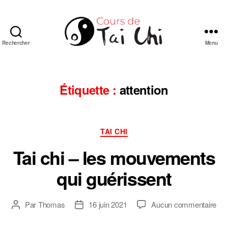
Rechercher
Menu
Cours
de
Tai
Chi
Étiquette :
attention
Chuan
de
style
Catégories
Yang
TAI CHI
en
Tai chi – les mouvements
ligne
qui guérissent
sur
Par
Thomas
16 juin 2021
Aucun commentaire
Auteur
Date
Tai
de
de
chi
l’article
l’article