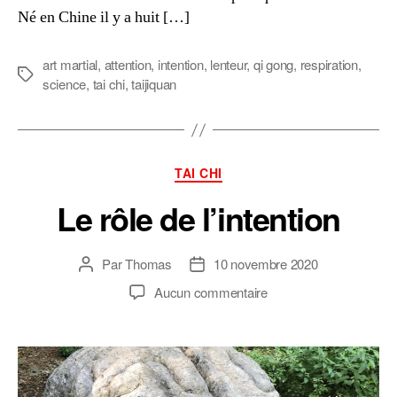
Né en Chine il y a huit […]
art martial
,
attention
,
intention
,
lenteur
,
qi gong
,
respiration
,
Étiquettes
science
,
tai chi
,
taijiquan
Catégories
TAI CHI
Le rôle de l’intention
Par
Thomas
10 novembre 2020
Auteur
Date
de
de
sur
Aucun commentaire
l’article
l’article
Le
rôle
de
l’intention