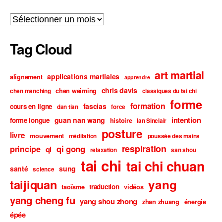
Archives
Tag Cloud
art martial
applications martiales
alignement
apprendre
chris davis
chen weiming
chen manching
classiques du tai chi
forme
formation
fascias
cours en ligne
dan tian
force
intention
guan nan wang
forme longue
histoire
Ian Sinclair
posture
livre
mouvement
méditation
poussée des mains
respiration
qi gong
principe
qi
relaxation
san shou
tai chi
tai chi chuan
santé
sung
science
taijiquan
yang
traduction
taoïsme
vidéos
yang cheng fu
yang shou zhong
zhan zhuang
énergie
épée