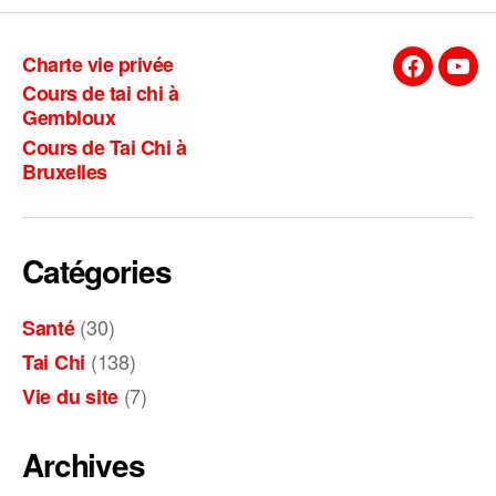
t
e
Charte vie privée
r
Facebook
You
Cours de tai chi à
n
Gembloux
a
Cours de Tai Chi à
t
Bruxelles
i
v
e
:
Catégories
(30)
Santé
(138)
Tai Chi
(7)
Vie du site
Archives