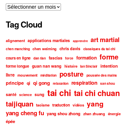
Archives
Tag Cloud
art martial
applications martiales
alignement
apprendre
chris davis
chen weiming
chen manching
classiques du tai chi
forme
formation
fascias
cours en ligne
dan tian
force
intention
guan nan wang
forme longue
histoire
Ian Sinclair
posture
livre
mouvement
méditation
poussée des mains
respiration
qi gong
principe
qi
relaxation
san shou
tai chi
tai chi chuan
santé
sung
science
taijiquan
yang
traduction
taoïsme
vidéos
yang cheng fu
yang shou zhong
zhan zhuang
énergie
épée